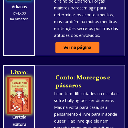
o reino de Eldarion. Forças
Arkanus
maiores parecem agir para
R$45,00
determinar os acontecimentos,
na Amazon
mas também há muitas mentiras
e intenções secretas por trás das
atitudes dos envolvidos.
Ver na página
Livro:
Conto: Morcegos e
pássaros
Leon tem dificuldades na escola e
sofre bullying por ser diferente.
Mas na volta para casa, seu
pensamento é livre para ir aonde
Cartola
quiser. Tão livre que ele nem
Editora
percebe como as suas atitudes