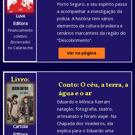
Porto Seguro, e seu espírito passa
a acompanhar a investigação da
Luva
polícia. A história tem vários
Editora
elementos da cultura brasileira e
Financiamento
cenários marcantess da região do
coletivo
“Descobrimento”.
(Encerrado)
no Catarse.me
Ver na página
Livro:
Conto: O céu, a terra, a
água e o ar
Eduardo e Mônica fizeram
natação, fotografia, teatro,
artesanato e foram viajar. Na
Chapada dos Veadeiros, ela
Cartola
explica para o Eduardo uma
Editora