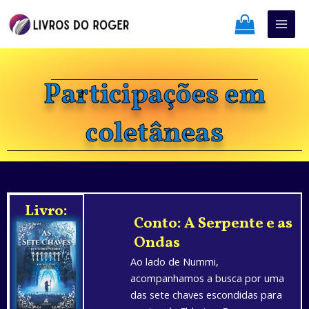
Ir
Mai
para
Men
o
conteúdo
Participações em
coletâneas
Livro:
Conto: A Serpente e as
Ondas
Ao lado de Nummi,
acompanhamos a busca por uma
das sete chaves escondidas para