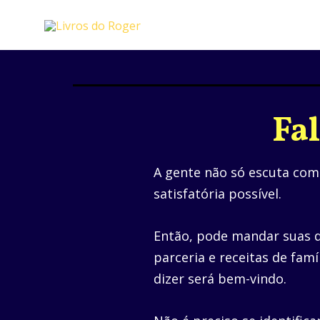
Ir
para
o
conteúdo
Fa
A gente não só escuta com
satisfatória possível.
Então, pode mandar suas dú
parceria e receitas de famí
dizer será bem-vindo.