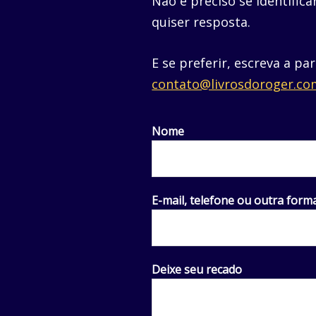
Não é preciso se identific
quiser resposta.
E se preferir, escreva a pa
contato@livrosdoroger.co
Nome
E-mail, telefone ou outra form
Deixe seu recado