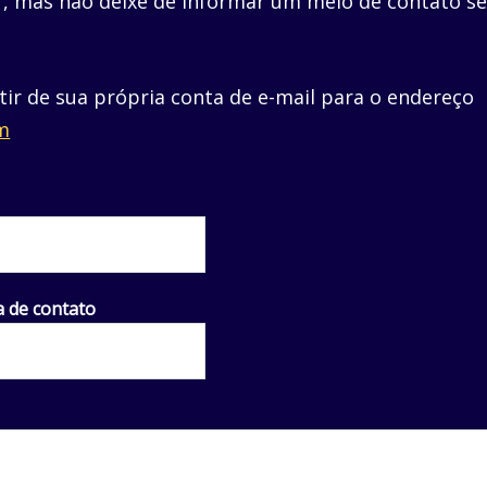
ar, mas não deixe de informar um meio de contato s
rtir de sua própria conta de e-mail para o endereço
m
a de contato