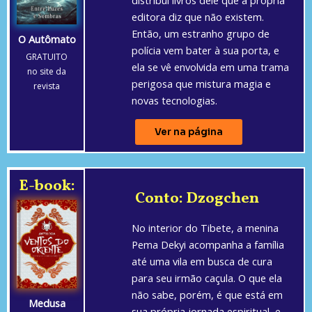
editora diz que não existem.
Então, um estranho grupo de
O Autômato
polícia vem bater à sua porta, e
GRATUITO
ela se vê envolvida em uma trama
no site da
perigosa que mistura magia e
revista
novas tecnologias.
Ver na página
E-book:
Conto: Dzogchen
No interior do Tibete, a menina
Pema Dekyi acompanha a família
até uma vila em busca de cura
para seu irmão caçula. O que ela
não sabe, porém, é que está em
Medusa
sua própria jornada espiritual, e