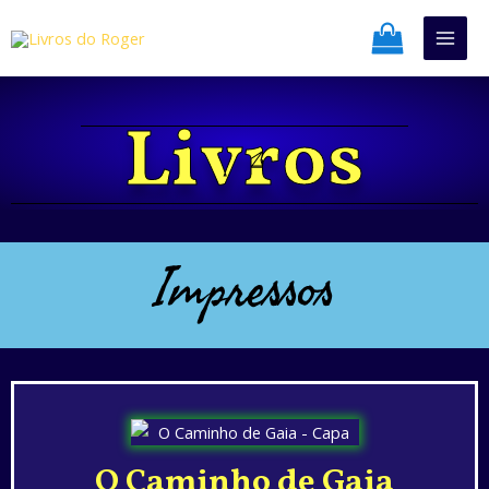
Ir
Mai
para
Men
o
conteúdo
Livros
Impressos
O Caminho de Gaia