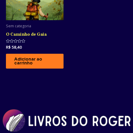
Sem categoria
O Caminho de Gaia
Avaliação
R$
58,40
0
de
5
Adicionar ao
carrinho