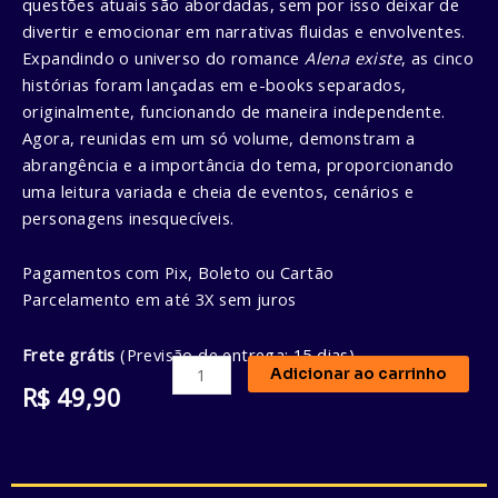
questões atuais são abordadas, sem por isso deixar de
divertir e emocionar em narrativas fluidas e envolventes.
Expandindo o universo do romance
Alena existe
, as cinco
histórias foram lançadas em e-books separados,
originalmente, funcionando de maneira independente.
Agora, reunidas em um só volume, demonstram a
abrangência e a importância do tema, proporcionando
uma leitura variada e cheia de eventos, cenários e
personagens inesquecíveis.
Pagamentos com Pix, Boleto ou Cartão
Parcelamento em até 3X sem juros
Frete grátis
(Previsão de entrega: 15 dias)
Adicionar ao carrinho
R$
49,90
Crônicas
de
Um