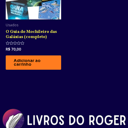
Usados
O Guia do Mochileiro das
Galáxias (completo)
Avaliação
R$
70,00
0
de
5
Adicionar ao
carrinho