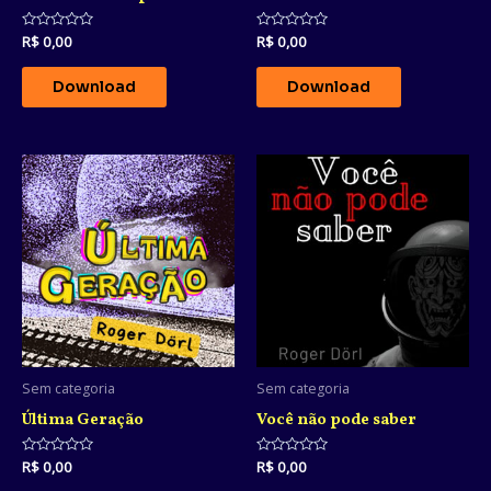
Avaliação
R$
0,00
Avaliação
R$
0,00
0
0
de
de
5
5
Download
Download
Sem categoria
Sem categoria
Última Geração
Você não pode saber
Avaliação
R$
0,00
Avaliação
R$
0,00
0
0
de
de