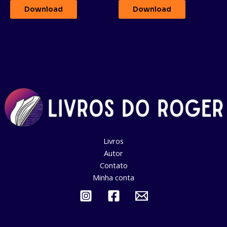
5
5
Download
Download
Livros
Autor
Contato
Minha conta